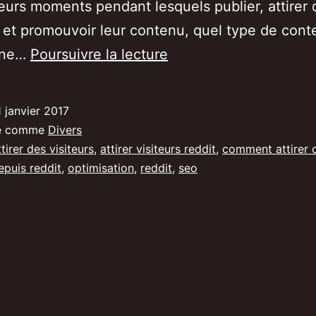
leurs moments pendant lesquels publier, attirer 
s et promouvoir leur contenu, quel type de con
Comment
nne…
Poursuivre la lecture
j’ai
attiré
1 janvier 2017
400
sé comme
Divers
visiteurs
ttirer des visiteurs
,
attirer visiteurs reddit
,
comment attirer 
epuis reddit
,
optimisation
,
reddit
,
seo
uniques
en
24h
depuis
Reddit.