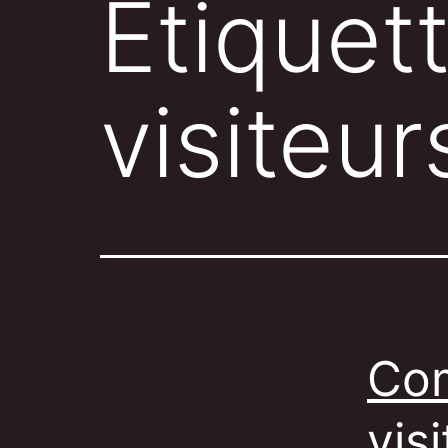
Étiquet
visiteur
Com
vis