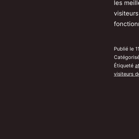
les meil
visiteur
fonctio
Publié le
1
Catégori
Étiqueté
a
visiteurs d