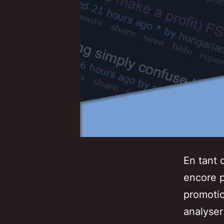
En tant 
encore p
promotio
analyser