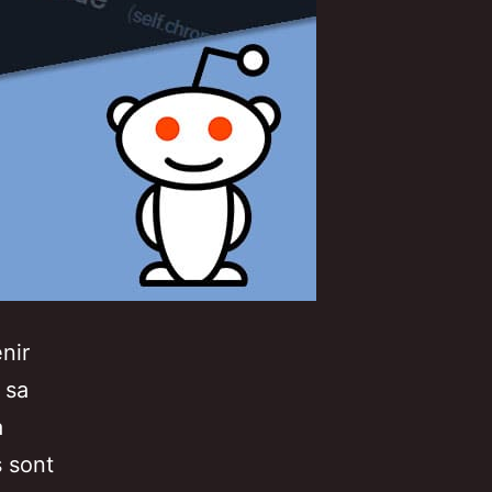
nir
 sa
à
s sont