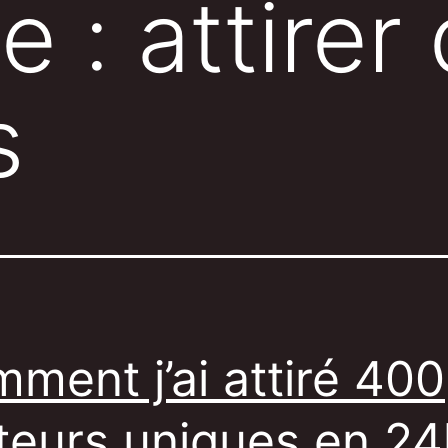
te :
attirer
s
ment j’ai attiré 400
iteurs uniques en 24