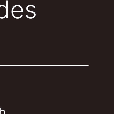
 des
h