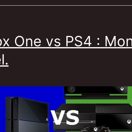
choisir
?
x One vs PS4 : Mo
l.