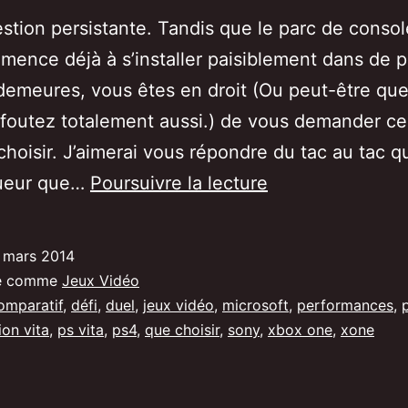
stion persistante. Tandis que le parc de consol
ence déjà à s’installer paisiblement dans de p
demeures, vous êtes en droit (Ou peut-être qu
foutez totalement aussi.) de vous demander ce
hoisir. J’aimerai vous répondre du tac au tac q
PlayStation
oueur que…
Poursuivre la lecture
4
ou
 mars 2014
Xbox
sé comme
Jeux Vidéo
One,
omparatif
,
défi
,
duel
,
jeux vidéo
,
microsoft
,
performances
,
ion vita
,
ps vita
,
ps4
,
que choisir
,
sony
,
xbox one
,
xone
que
vais-
je