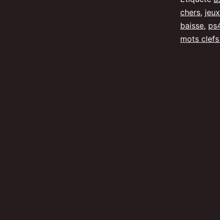
chers
,
jeu
baisse
,
ps
mots clefs