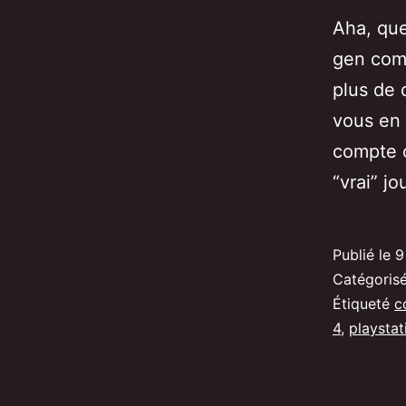
Aha, que
gen comm
plus de 
vous en 
compte c
“vrai” j
Publié le
9
Catégori
Étiqueté
c
4
,
playstat