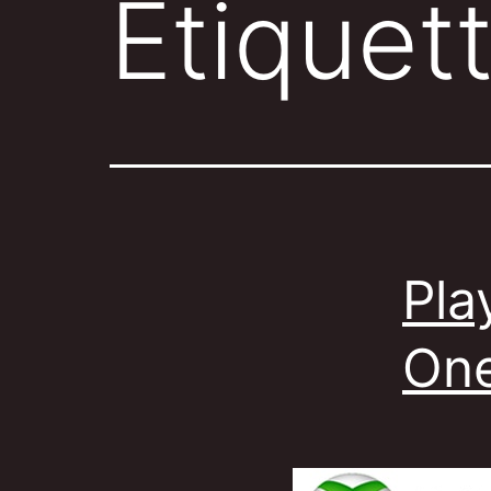
Étiquet
Pla
One