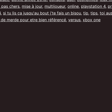
x pas chers
,
mise à jour
,
multijoueur
,
online
,
playstation 4
,
pr
M
4
,
si tu lis ça jusqu'au bout j'te fais un bisou
,
tip
,
tips
,
toi aus
du
 de merde pour etre bien référencé
,
versus
,
xbox one