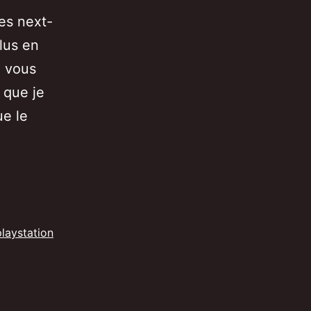
es next-
lus en
e vous
 que je
ue le
playstation