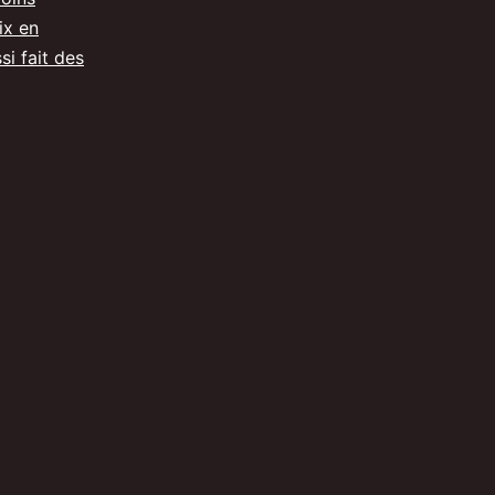
ix en
on
si fait des
el.