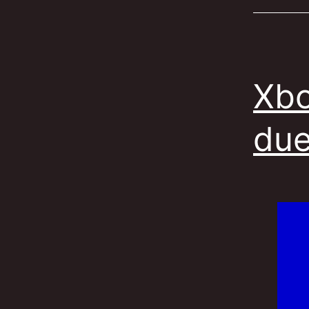
Xbo
due