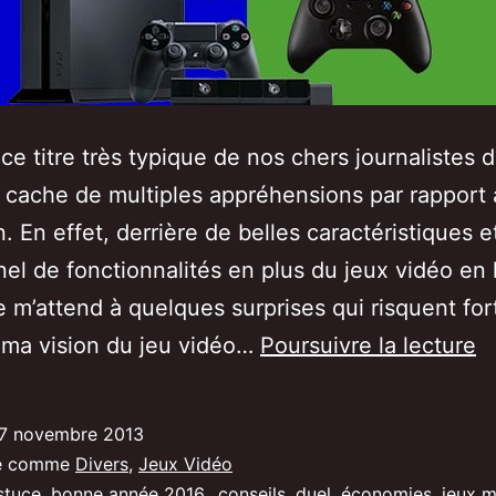
 ce titre très typique de nos chers journalistes 
 cache de multiples appréhensions par rapport 
. En effet, derrière de belles caractéristiques e
nel de fonctionnalités en plus du jeux vidéo en 
 m’attend à quelques surprises qui risquent fo
X
r ma vision du jeu vidéo…
Poursuivre la lecture
O
v
7 novembre 2013
P
sé comme
Divers
,
Jeux Vidéo
:
stuce
,
bonne année 2016.
,
conseils
,
duel
,
économies
,
jeux m