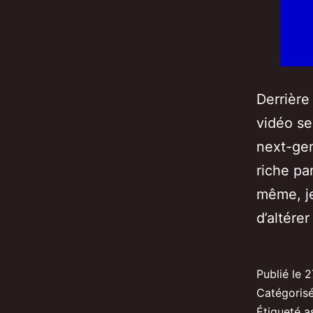
Derrière
vidéo se
next-gen
riche pa
même, je
d’altére
Publié le
2
Catégori
Étiqueté
a