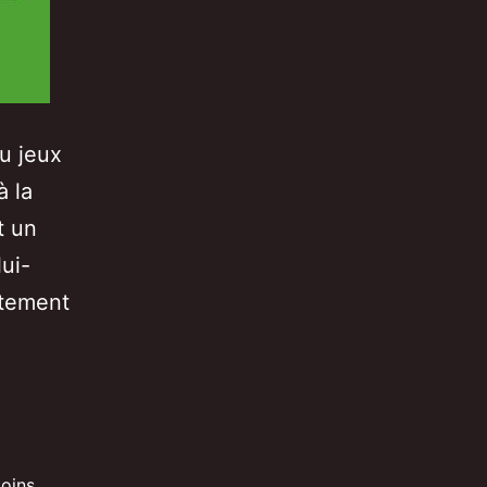
du jeux
à la
t un
lui-
rtement
box
ne
s
S4
oins