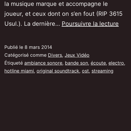
la musique marque et accompagne le
joueur, et ceux dont on s’en fout (RIP 3615
[Un
Usul.). La dernière…
Poursuivre la lecture
lice
une
Publié le
8 mars 2014
ban
Catégorisé comme
Divers
,
Jeux Vidéo
son]
Étiqueté
ambiance sonore
,
bande son
,
écoute
,
electro
,
hotline miami
,
original soundtrack
,
ost
,
streaming
Hotl
Miam
une
amb
subl
par