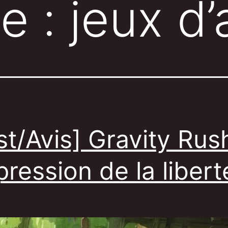
te :
jeux d’
st/Avis] Gravity Rus
xpression de la libert