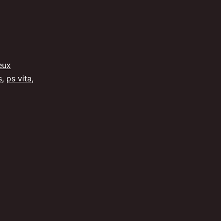
eux
s
,
ps vita
,