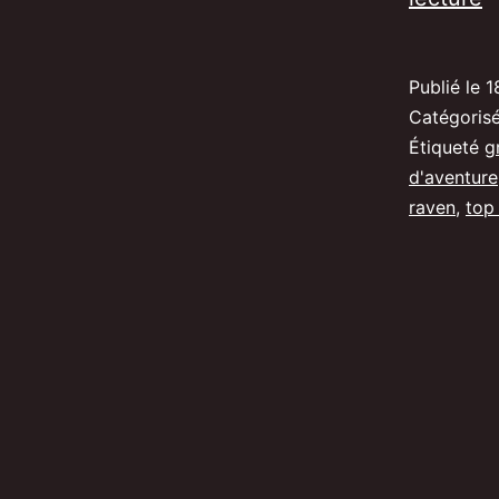
G
R
Publié le
1
l
Catégori
d
Étiqueté
g
d'aventure
la
raven
,
top 
l