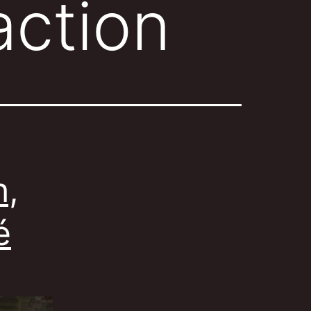
action
h,
é