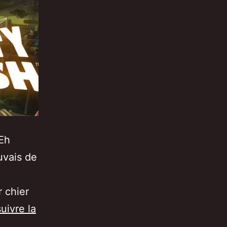
 Eh
uvais de
 chier
uivre la