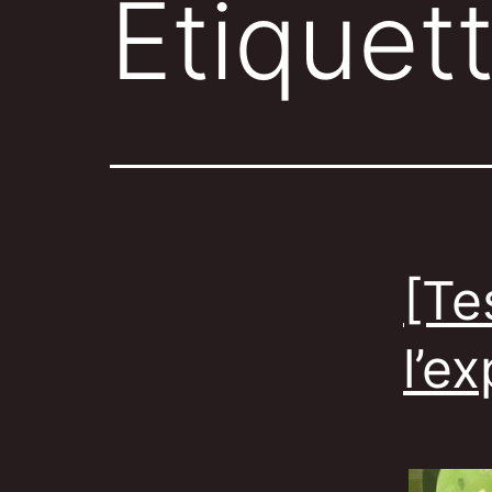
Étiquet
[Te
l’e