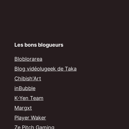
Les bons blogueurs
Bloblorarea
Blog vidéolugeek de Taka
Chibish'Art
inBubble
K-Yen Team
Margxt
Player Waker
Ze Pitch Gaming