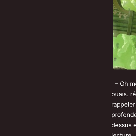
– Oh mon
ouais. r
rappeler 
profonde
dessus e
[
lecture