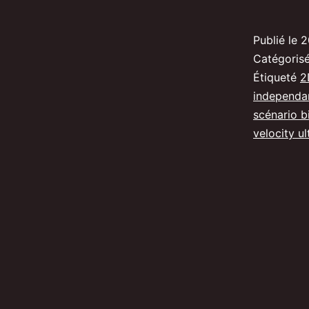
Publié le
2
Catégori
Étiqueté
2
independa
scénario b
velocity ul