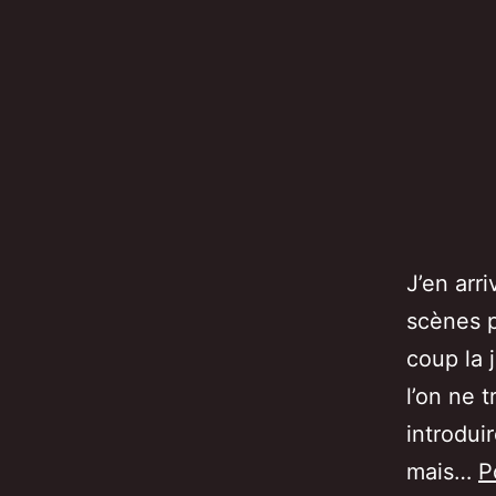
J’en arr
scènes p
coup la 
l’on ne 
introdui
mais…
P