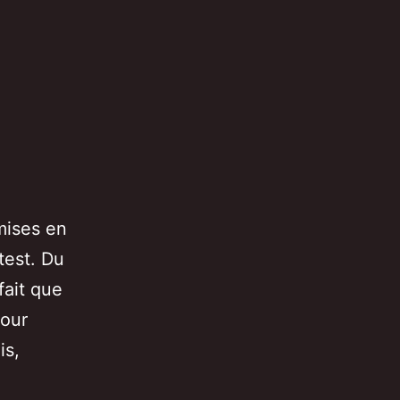
 mises en
test. Du
fait que
pour
is,