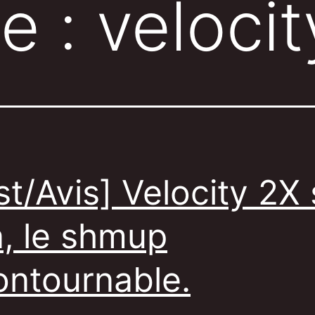
te :
velocit
st/Avis] Velocity 2X 
a, le shmup
ontournable.