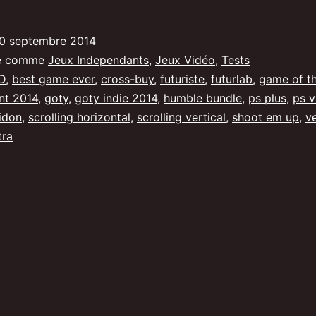
Velocity
2X
0 septembre 2014
sur
sé comme
Jeux Independants
,
Jeux Vidéo
,
Tests
Vita,
D
,
best game ever
,
cross-buy
,
futuriste
,
futurlab
,
game of t
nt 2014
,
goty
,
goty indie 2014
,
humble bundle
,
ps plus
,
ps v
le
idon
,
scrolling horizontal
,
scrolling vertical
,
shoot em up
,
v
shmup
tra
incontournable.