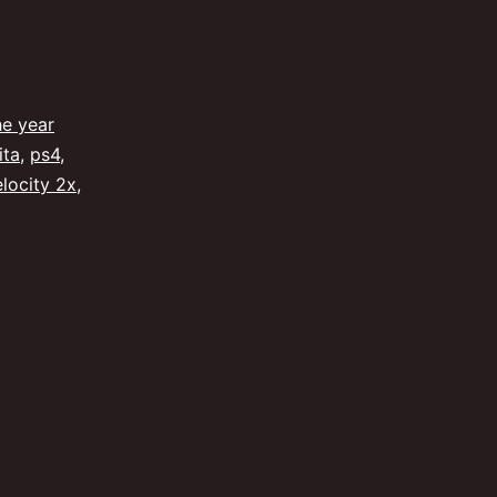
he year
ita
,
ps4
,
elocity 2x
,