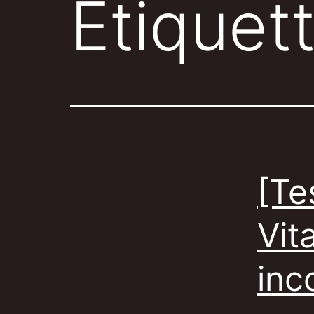
Étiquet
[Te
Vit
inc