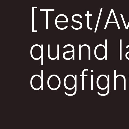
[Test/Av
quand l
dogfigh