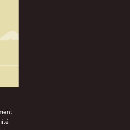
ement
mité