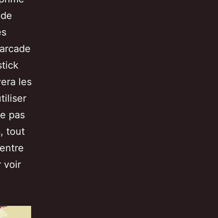
 de
es
 arcade
stick
era les
tiliser
re pas
, tout
 entre
 voir