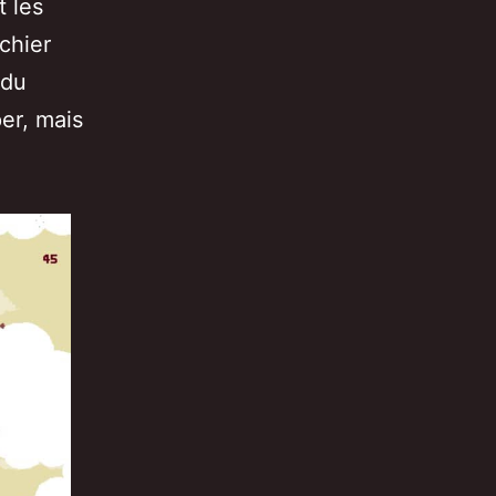
t les
chier
 du
er, mais