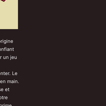
origine
onfiant
r un jeu
nter. Le
 en main.
se et
otre
 prime