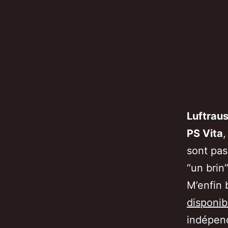
Luftrau
PS Vita
,
sont pas
“un brin
M’enfin 
disponibl
indépend