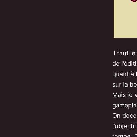
Il faut l
de l’édi
quant à 
sur la bo
Mais je 
gameplay
On décol
l’object
tombe. C