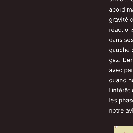
abord ma
gravité 
réaction
dans ses
gauche d
gaz. Dern
avec par
quand no
l’intérê
les phas
notre av