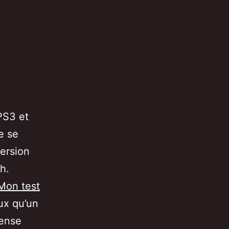
PS3 et
e se
version
h.
Mon test
eux qu’un
mense