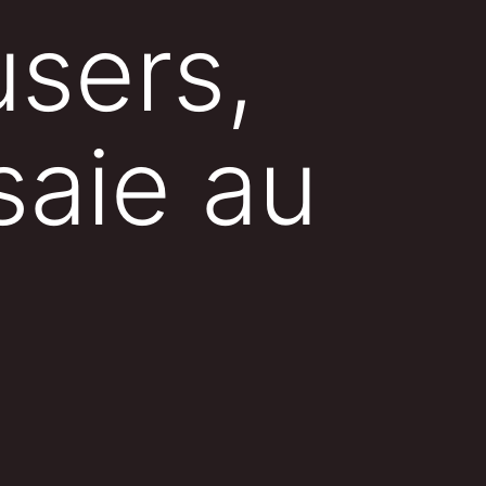
users,
saie au