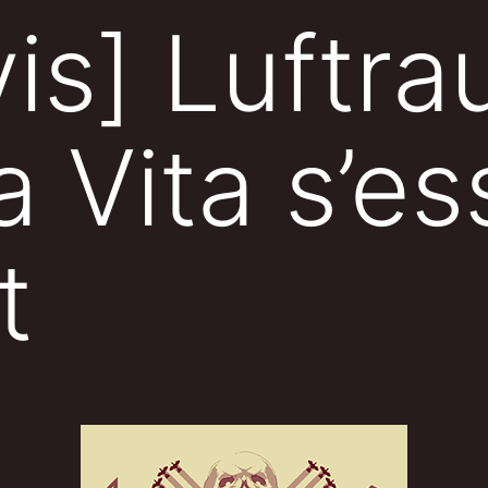
is] Luftra
a Vita s’es
t