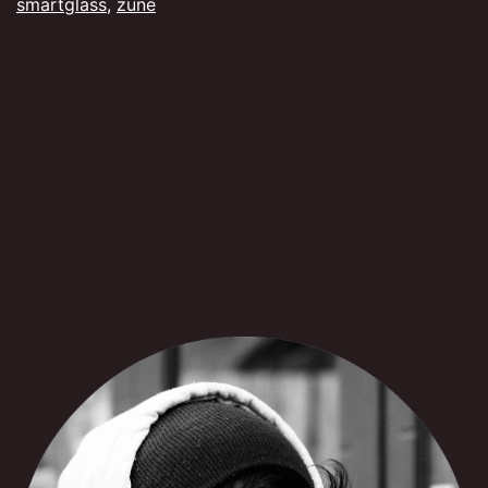
smartglass
,
zune