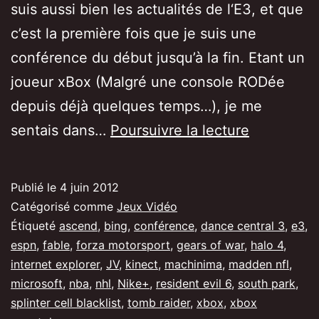
suis aussi bien les actualités de l‘E3, et que
c’est la première fois que je suis une
conférence du début jusqu’à la fin. Etant un
joueur xBox (Malgré une console RODée
depuis déjà quelques temps…), je me
[E3]
sentais dans…
Poursuivre la lecture
Conféren
Microsoft,
Publié le
4 juin 2012
qu’en
Catégorisé comme
Jeux Vidéo
retenir
Étiqueté
ascend
,
bing
,
conférence
,
dance central 3
,
e3
,
espn
,
fable
,
forza motorsport
,
gears of war
,
halo 4
,
?
internet explorer
,
JV
,
kinect
,
machinima
,
madden nfl
,
microsoft
,
nba
,
nhl
,
Nike+
,
resident evil 6
,
south park
,
splinter cell blacklist
,
tomb raider
,
xbox
,
xbox