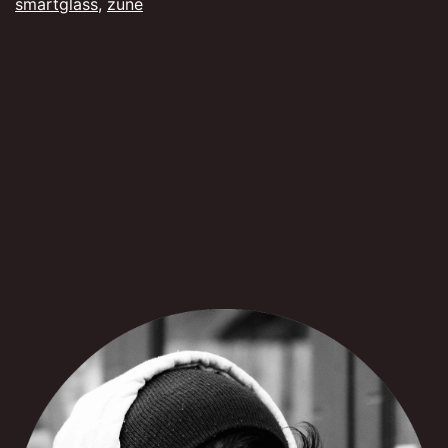
smartglass
,
zune