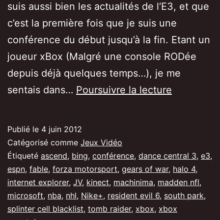
suis aussi bien les actualités de l‘E3, et que
c’est la première fois que je suis une
conférence du début jusqu’à la fin. Etant un
joueur xBox (Malgré une console RODée
depuis déjà quelques temps…), je me
[E3]
sentais dans…
Poursuivre la lecture
Conféren
Microsoft,
Publié le
4 juin 2012
qu’en
Catégorisé comme
Jeux Vidéo
retenir
Étiqueté
ascend
,
bing
,
conférence
,
dance central 3
,
e3
,
espn
,
fable
,
forza motorsport
,
gears of war
,
halo 4
,
?
internet explorer
,
JV
,
kinect
,
machinima
,
madden nfl
,
microsoft
,
nba
,
nhl
,
Nike+
,
resident evil 6
,
south park
,
splinter cell blacklist
,
tomb raider
,
xbox
,
xbox