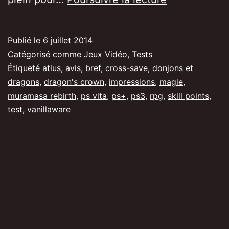
Dragon’s
Crown,
Publié le
6 juillet 2014
un
Catégorisé comme
Jeux Vidéo
,
Tests
périple
Étiqueté
atlus
,
avis
,
bref
,
cross-save
,
donjons et
dragons
,
dragon's crown
,
impressions
,
magie
,
enchanteur
muramasa rebirth
,
ps vita
,
ps+
,
ps3
,
rpg
,
skill points
,
test
,
vanillaware