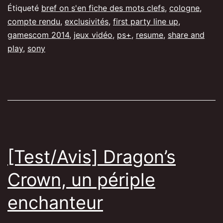
de
Étiqueté
bref on s'en fiche des mots clefs
,
cologne
,
compte rendu
,
exclusivités
,
first party line up
,
la
gamescom 2014
,
jeux vidéo
,
ps+
,
resume
,
share and
conféren
play
,
sony
de
Sony
[Test/Avis] Dragon’s
Crown, un périple
enchanteur