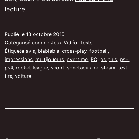
[Test/Avis]
lecture
Rocket
League,
Publié le
18 octobre 2015
des
Catégorisé comme
Jeux Vidéo
,
Tests
voitures,
Étiqueté
avis
,
blablabla
,
cross-play
,
football
,
impressions
,
multijoueurs
,
overtime
,
PC
,
ps plus
,
ps+
,
du
ps4
,
rocket league
,
shoot
,
spectaculaire
,
steam
,
test
,
foot
tirs
,
voiture
et
du
tuning.