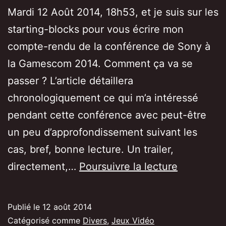
Mardi 12 Août 2014, 18h53, et je suis sur les
starting-blocks pour vous écrire mon
compte-rendu de la conférence de Sony à
la Gamescom 2014. Comment ça va se
passer ? L’article détaillera
chronologiquement ce qui m’a intéressé
pendant cette conférence avec peut-être
un peu d’approfondissement suivant les
cas, bref, bonne lecture. Un trailer,
[Gamesc
directement,…
Poursuivre la lecture
2014]
Compte
Publié le
12 août 2014
rendu
Catégorisé comme
Divers
,
Jeux Vidéo