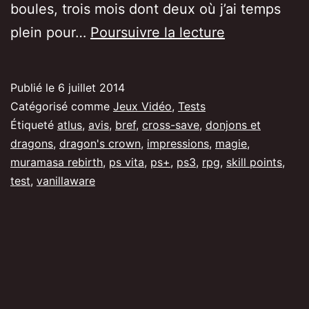
boules, trois mois dont deux où j’ai temps
[Test/Avis]
plein pour…
Poursuivre la lecture
Dragon’s
Crown,
Publié le
6 juillet 2014
un
Catégorisé comme
Jeux Vidéo
,
Tests
périple
Étiqueté
atlus
,
avis
,
bref
,
cross-save
,
donjons et
dragons
,
dragon's crown
,
impressions
,
magie
,
enchanteur
muramasa rebirth
,
ps vita
,
ps+
,
ps3
,
rpg
,
skill points
,
test
,
vanillaware