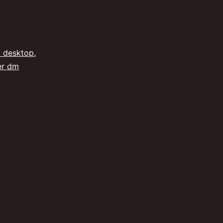
m desktop
,
er dm