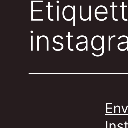
Étiquet
instagr
Env
Ins