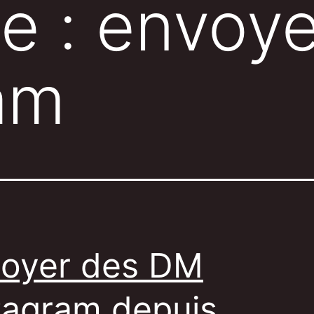
te :
envoy
am
oyer des DM
tagram depuis