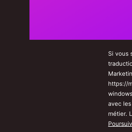
Si vous 
traducti
Marketin
https:/
windows/
avec les
métier. 
Poursuiv