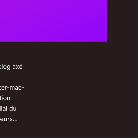
e
blog axé
ter-mac-
tion
ial du
ieurs…