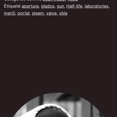
nom.
Étiqueté
aperture
,
glados
,
gun
,
Half-life
,
laboratories
,
mari0
,
portal
,
steam
,
valve
,
xbla