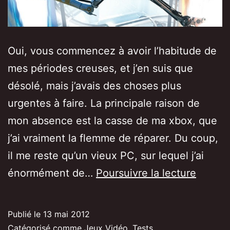
Oui, vous commencez à avoir l’habitude de
mes périodes creuses, et j’en suis que
désolé, mais j’avais des choses plus
urgentes à faire. La principale raison de
mon absence est la casse de ma xbox, que
j’ai vraiment la flemme de réparer. Du coup,
il me reste qu’un vieux PC, sur lequel j’ai
[Test]
énormément de…
Poursuivre la lecture
Portal,
premie
Publié le
13 mai 2012
du
Catégorisé comme
Jeux Vidéo
,
Tests