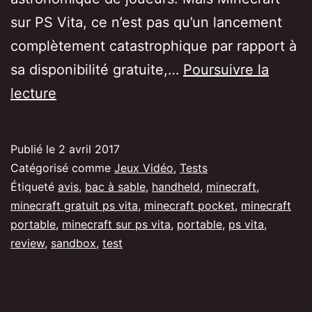
sur PS Vita, ce n’est pas qu’un lancement
complètement catastrophique par rapport à
sa disponibilité gratuite,…
Poursuivre la
[Test/Avis]
lecture
Minecraft
dans
Publié le
2 avril 2017
la
Catégorisé comme
Jeux Vidéo
,
Tests
poche
Étiqueté
avis
,
bac à sable
,
handheld
,
minecraft
,
minecraft gratuit ps vita
,
minecraft pocket
,
minecraft
sur
portable
,
minecraft sur ps vita
,
portable
,
ps vita
,
PS
review
,
sandbox
,
test
Vita