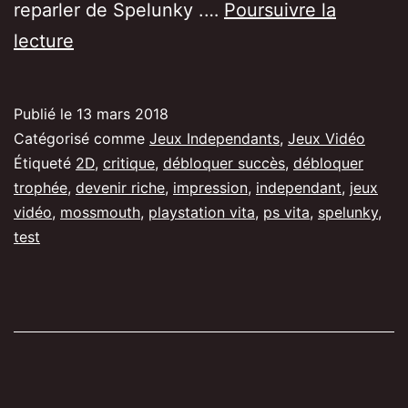
reparler de Spelunky .…
Poursuivre la
Comment
lecture
devenir
riche
Publié le
13 mars 2018
sur
Catégorisé comme
Jeux Independants
,
Jeux Vidéo
Spelunky
Étiqueté
2D
,
critique
,
débloquer succès
,
débloquer
trophée
,
devenir riche
,
impression
,
independant
,
jeux
vidéo
,
mossmouth
,
playstation vita
,
ps vita
,
spelunky
,
test