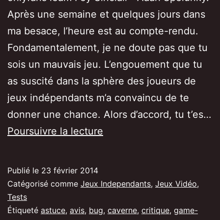
Après une semaine et quelques jours dans
ma besace, l’heure est au compte-rendu.
Fondamentalement, je ne doute pas que tu
sois un mauvais jeu. L’engouement que tu
as suscité dans la sphère des joueurs de
jeux indépendants m’a convaincu de te
donner une chance. Alors d’accord, tu t’es…
[Test/Avis]
Poursuivre la lecture
Spelunky,
je
Publié le
23 février 2014
te
Catégorisé comme
Jeux Independants
,
Jeux Vidéo
,
hais
Tests
Étiqueté
astuce
,
avis
,
bug
,
caverne
,
critique
,
game-