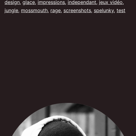
design
,
glace
,
impressions
,
independant
,
jeux vidéo
,
jungle
,
mossmouth
,
rage
,
screenshots
,
spelunky
,
test