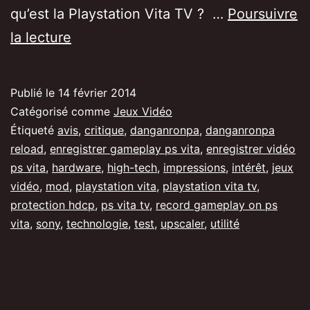
qu’est la Playstation Vita TV ? …
Poursuivre
La
la lecture
PS
Vita
Publié le
14 février 2014
TV,
Catégorisé comme
Jeux Vidéo
quel
Étiqueté
avis
,
critique
,
danganronpa
,
danganronpa
reload
,
enregistrer gameplay ps vita
,
enregistrer vidéo
intérêt,
ps vita
,
hardware
,
high-tech
,
impressions
,
intérêt
,
jeux
quelle
vidéo
,
mod
,
playstation vita
,
playstation vita tv
,
utilité
protection hdcp
,
ps vita tv
,
record gameplay on ps
vita
,
sony
,
technologie
?
,
test
,
upscaler
,
utilité