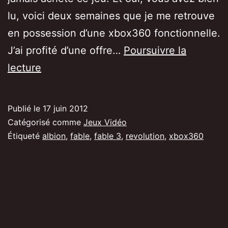
lu, voici deux semaines que je me retrouve
en possession d’une xbox360 fonctionnelle.
J’ai profité d’une offre…
Poursuivre la
[Premières
lecture
impressions]
Fable
Publié le
17 juin 2012
3
Catégorisé comme
Jeux Vidéo
Étiqueté
albion
,
fable
,
fable 3
,
revolution
,
xbox360