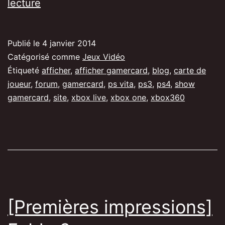
Afficher
lecture
sa
Gamercard
Publié le
4 janvier 2014
sur
Catégorisé comme
Jeux Vidéo
son
Étiqueté
afficher
,
afficher gamercard
,
blog
,
carte de
joueur
,
forum
,
gamercard
,
ps vita
,
ps3
,
ps4
,
show
site
gamercard
,
site
,
xbox live
,
xbox one
,
xbox360
et
sur
des
forums.
[Premières impressions]