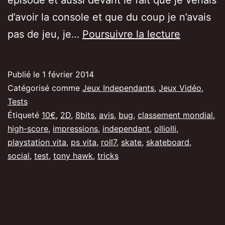
d’avoir la console et que du coup je n’avais
[Test/Avi
pas de jeu, je…
Poursuivre la lecture
OlliOlli,
un
Publié le
1 février 2014
jeu
Catégorisé comme
Jeux Independants
,
Jeux Vidéo
,
pour
Tests
Étiqueté
10€
,
2D
,
8bits
,
avis
,
bug
,
classement mondial
,
les
high-score
,
impressions
,
independant
,
olliolli
,
vrais
playstation vita
,
ps vita
,
roll7
,
skate
,
skateboard
,
et
social
,
test
,
tony hawk
,
tricks
les
épileptiq