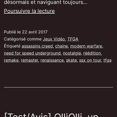
désormais et naviguant toujours…
TFGA:
Poursuivre la lecture
Un
petit
Publié le
22 avril 2017
brin
Catégorisé comme
Jeux Vidéo
,
TFGA
de
Étiqueté
assassins creed
,
chaine
,
modern warfare
,
need for speed underground
,
nostalgie
,
réédition
,
nostalgie
remake
,
remaster
,
renaissance
,
skate
,
ssx on tour
,
tfga
ou
ces
remakes
que
j’aimerai
voir