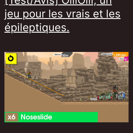
[Test/Avis] OlliOlli, un
apparaître.
jeu pour les vrais et les
épileptiques.