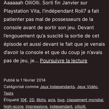
Aaaaaah OlliOlli. Sorti fin Janvier sur
Playstation Vita, l’indépendant Roll7 a fait
patienter pas mal de possesseurs de la
console avant de sortir son jeu. Devant
l’engouement qu’a suscité la sortie de cet
épisode et aussi devant le fait que je venais
d’avoir la console et que du coup je n’avais
[Test/Avi
pas de jeu, je…
Poursuivre la lecture
OlliOlli,
un
Publié le
1 février 2014
jeu
Catégorisé comme
Jeux Independants
,
Jeux Vidéo
,
pour
Tests
Étiqueté
10€
,
2D
,
8bits
,
avis
,
bug
,
classement mondial
,
les
high-score
,
impressions
,
independant
,
olliolli
,