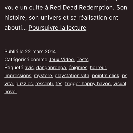
voue un culte à Red Dead Redemption. Son
histoire, son univers et sa réalisation ont
[Test/Avis]
abouti…
Poursuivre la lecture
DanganRonpa
1,
Publié le
22 mars 2014
LE
Catégorisé comme
Jeux Vidéo
,
Tests
visual
Étiqueté
avis
,
danganronpa
,
énigmes
,
horreur
,
impressions
,
mystere
,
playstation vita
,
point'n click
,
ps
novel
vita
,
puzzles
,
ressenti
,
tes
,
trigger happy havoc
,
visual
de
novel
la
Vita