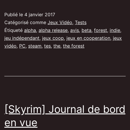
The
Forest,
Publié le
4 janvier 2017
à
Catégorisé comme
Jeux Vidéo
,
Tests
deux,
Étiqueté
alpha
,
alpha release
,
avis
,
beta
,
forest
,
indie
,
jeu indépendant
,
jeux coop
,
jeux en cooperation
,
jeux
parce
vidéo
,
PC
,
steam
,
tes
,
the
,
the forest
que
en
coop,
c’est
mieux.
[Skyrim] Journal de bord
en vue