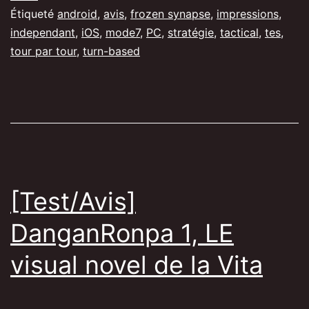
Étiqueté
android
,
avis
,
frozen synapse
,
impressions
,
stratégie
independant
,
iOS
,
mode7
,
PC
,
stratégie
,
tactical
,
tes
,
au
tour par tour
,
turn-based
tour
par
tour
sur
PC
[Test/Avis]
DanganRonpa 1, LE
visual novel de la Vita