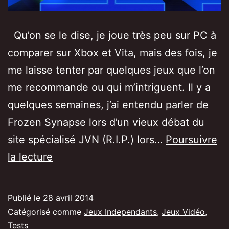
Qu’on se le dise, je joue très peu sur PC à
comparer sur Xbox et Vita, mais des fois, je
me laisse tenter par quelques jeux que l’on
me recommande ou qui m’intriguent. Il y a
quelques semaines, j’ai entendu parler de
Frozen Synapse lors d’un vieux débat du
site spécialisé JVN (R.I.P.) lors…
Poursuivre
[Test/Avis]
la lecture
Frozen
Synapse,
Publié le
28 avril 2014
de
Catégorisé comme
Jeux Independants
,
Jeux Vidéo
,
la
Tests