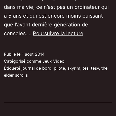
dans ma vie, ce n’est pas un ordinateur qui
a 5 ans et qui est encore moins puissant
que l’avant dernière génération de
[Skyrim]
consoles.…
Poursuivre la lecture
Journal
de
Publié le
1 août 2014
bord
Catégorisé comme
Jeux Vidéo
en
Étiqueté
journal de bord
,
pilote
,
skyrim
,
tes
,
tesv
,
the
elder scrolls
vue