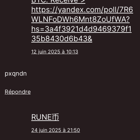
https://yandex.com/poll/7R6
WLNFoDWh6Mnt8ZoUfWA?
hs=3a4f3921d4d9469379f1
35b8430d6b43&
12 juin 2025 à 10:13
pxqndn
Répondre
RUNE币
24 juin 2025 à 21:50