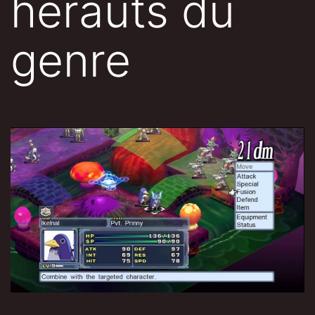
hérauts du
genre